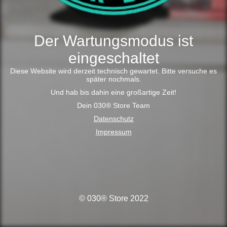
Der Wartungsmodus ist
eingeschaltet
Diese Website wird derzeit technisch gewartet. Bitte versuche es
später nochmals.
Und hab bis dahin eine großartige Zeit!
Dein 030® Store Team
Datenschutz
Impressum
© 030® Store 2022