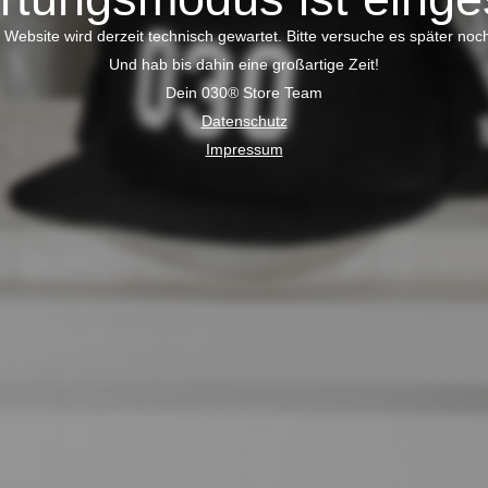
 Website wird derzeit technisch gewartet. Bitte versuche es später noc
Und hab bis dahin eine großartige Zeit!
Dein 030® Store Team
Datenschutz
Impressum