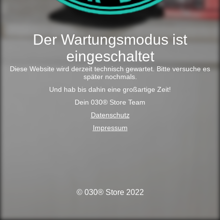
Der Wartungsmodus ist
eingeschaltet
Diese Website wird derzeit technisch gewartet. Bitte versuche es
später nochmals.
Und hab bis dahin eine großartige Zeit!
Dein 030® Store Team
Datenschutz
Impressum
© 030® Store 2022