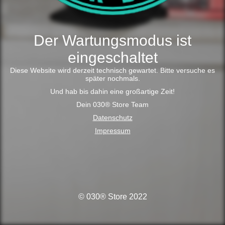
Der Wartungsmodus ist
eingeschaltet
Diese Website wird derzeit technisch gewartet. Bitte versuche es
später nochmals.
Und hab bis dahin eine großartige Zeit!
Dein 030® Store Team
Datenschutz
Impressum
© 030® Store 2022