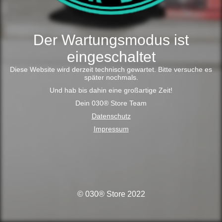
Der Wartungsmodus ist
eingeschaltet
Diese Website wird derzeit technisch gewartet. Bitte versuche es
später nochmals.
Und hab bis dahin eine großartige Zeit!
Dein 030® Store Team
Datenschutz
Impressum
© 030® Store 2022